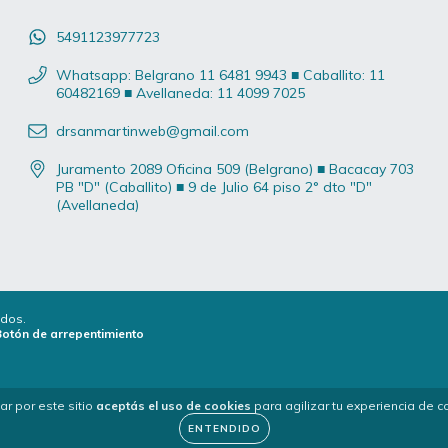
5491123977723
Whatsapp: Belgrano 11 6481 9943 ■ Caballito: 11
60482169 ■ Avellaneda: 11 4099 7025
drsanmartinweb@gmail.com
Juramento 2089 Oficina 509 (Belgrano) ■ Bacacay 703
PB "D" (Caballito) ■ 9 de Julio 64 piso 2° dto "D"
(Avellaneda)
ados.
Botón de arrepentimiento
ar por este sitio
aceptás el uso de cookies
para agilizar tu experiencia de 
ENTENDIDO