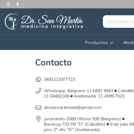
Productos
Medi
Contacto
5491123977723
Whatsapp: Belgrano 11 6481 9943 ■ Caballit
11 60482169 ■ Avellaneda: 11 4099 7025
drsanmartinweb@gmail.com
Juramento 2089 Oficina 509 (Belgrano) ■
Bacacay 703 PB "D" (Caballito) ■ 9 de Julio 6
piso 2° dto "D" (Avellaneda)