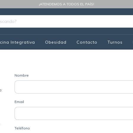
¡ATENDEMOS A TODOS EL PAÍS!
cina Integrativa
Obesidad
Contacto
Turnos
Nombre
o:
Email
4
Teléfono