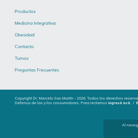
Productos
Medicina Integrativa
Obesidad
Contacto
Turnos
Preguntas Frecuentes
Copyright Dr. Marcelo San Martín - 2026. Todos los derechos reserv
Defensa de las y los consumidores. Para reclamos
ingresá acá.
/
Al naveg