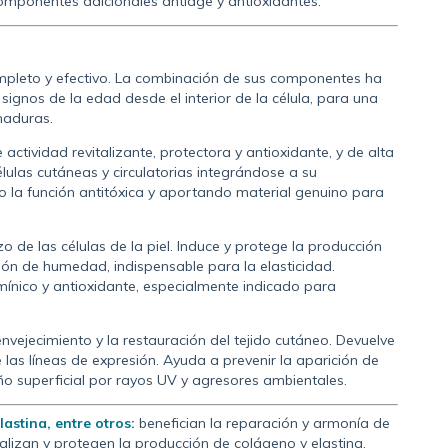
componentes adicionales antiage y antioxidantes.
mpleto y efectivo. La combinación de sus componentes ha
signos de la edad desde el interior de la célula, para una
maduras.
ctividad revitalizante, protectora y antioxidante, y de alta
élulas cutáneas y circulatorias integrándose a su
o la función antitóxica y aportando material genuino para
zo de las células de la piel. Induce y protege la producción
ción de humedad, indispensable para la elasticidad.
tamínico y antioxidante, especialmente indicado para
envejecimiento y la restauración del tejido cutáneo. Devuelve
e las líneas de expresión. Ayuda a prevenir la aparición de
o superficial por rayos UV y agresores ambientales.
astina, entre otros:
benefician la reparación y armonía de
italizan y protegen la producción de colágeno y elastina,