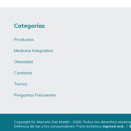
Categorías
Productos
Medicina Integrativa
Obesidad
Contacto
Turnos
Preguntas Frecuentes
Copyright Dr. Marcelo San Martín - 2026. Todos los derechos reserv
Defensa de las y los consumidores. Para reclamos
ingresá acá.
/