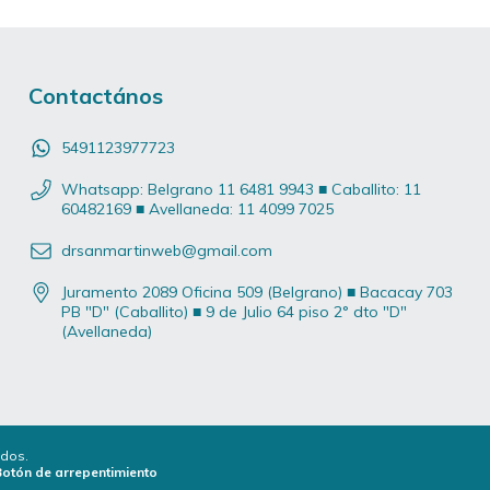
Contactános
5491123977723
Whatsapp: Belgrano 11 6481 9943 ■ Caballito: 11
60482169 ■ Avellaneda: 11 4099 7025
drsanmartinweb@gmail.com
Juramento 2089 Oficina 509 (Belgrano) ■ Bacacay 703
PB "D" (Caballito) ■ 9 de Julio 64 piso 2° dto "D"
(Avellaneda)
ados.
Botón de arrepentimiento