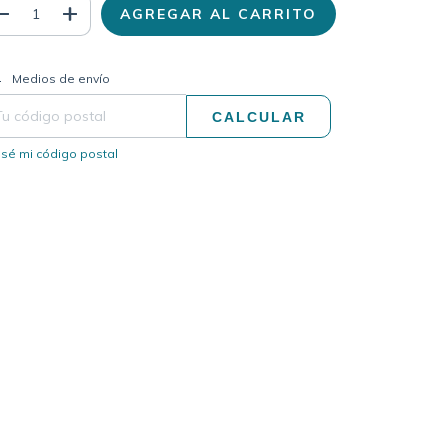
CAMBIAR CP
regas para el CP:
Medios de envío
CALCULAR
sé mi código postal