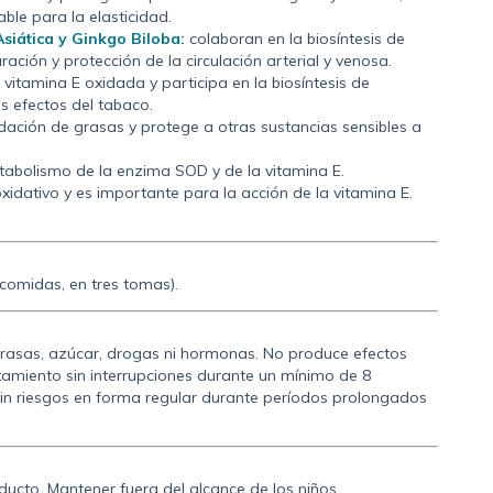
le para la elasticidad.
siática y Ginkgo Biloba:
colaboran en la biosíntesis de
ración y protección de la circulación arterial y venosa.
a vitamina E oxidada y participa en la biosíntesis de
s efectos del tabaco.
xidación de grasas y protege a otras sustancias sensibles a
etabolismo de la enzima SOD y de la vitamina E.
oxidativo y es importante para la acción de la vitamina E.
 comidas, en tres tomas).
grasas, azúcar, drogas ni hormonas. No produce efectos
atamiento sin interrupciones durante un mínimo de 8
in riesgos en forma regular durante períodos prolongados
ucto. Mantener fuera del alcance de los niños.