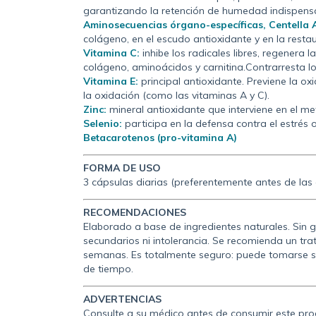
garantizando la retención de humedad indispensab
Aminosecuencias órgano-específicas, Centella A
colágeno, en el escudo antioxidante y en la restau
Vitamina C:
inhibe los radicales libres, regenera l
colágeno, aminoácidos y carnitina.Contrarresta lo
Vitamina E:
principal antioxidante. Previene la o
la oxidación (como las vitaminas A y C).
Zinc:
mineral antioxidante que interviene en el m
Selenio:
participa en la defensa contra el estrés 
Betacarotenos (pro-vitamina A)
FORMA DE USO
3 cápsulas diarias (preferentemente antes de las
RECOMENDACIONES
Elaborado a base de ingredientes naturales. Sin 
secundarios ni intolerancia. Se recomienda un tr
semanas. Es totalmente seguro: puede tomarse s
de tiempo.
ADVERTENCIAS
Consulte a su médico antes de consumir este prod