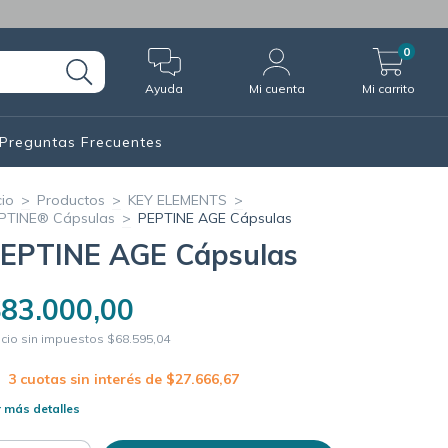
0
Ayuda
Mi cuenta
Mi carrito
Preguntas Frecuentes
cio
>
Productos
>
KEY ELEMENTS
>
PTINE® Cápsulas
>
PEPTINE AGE Cápsulas
EPTINE AGE Cápsulas
83.000,00
cio sin impuestos
$68.595,04
3
cuotas sin interés de
$27.666,67
 más detalles