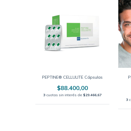
PEPTINE® CELLULITE Cápsulas
P
$88.400,00
3
cuotas sin interés de
$29.466,67
3
c