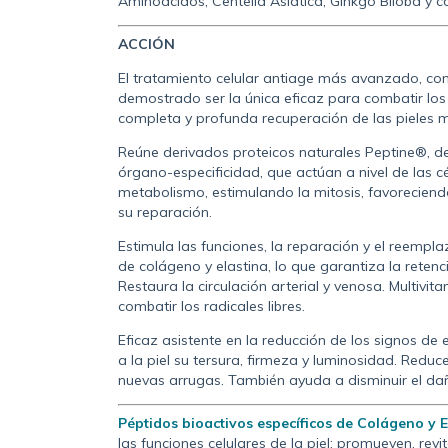
Aminoácidos, Centella Asiática, Ginkgo Biloba y 
ACCIÓN
El tratamiento celular antiage más avanzado, co
demostrado ser la única eficaz para combatir los 
completa y profunda recuperación de las pieles 
Reúne derivados proteicos naturales Peptine®, de a
órgano-especificidad, que actúan a nivel de las c
metabolismo, estimulando la mitosis, favoreciend
su reparación.
Estimula las funciones, la reparación y el reempla
de colágeno y elastina, lo que garantiza la reten
Restaura la circulación arterial y venosa. Multivi
combatir los radicales libres.
Eficaz asistente en la reducción de los signos de 
a la piel su tersura, firmeza y luminosidad. Reduc
nuevas arrugas. También ayuda a disminuir el dañ
Péptidos bioactivos específicos de Colágeno y El
las funciones celulares de la piel; promueven, rev