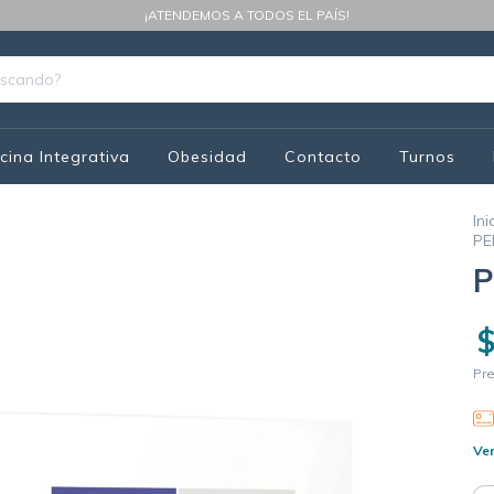
¡ATENDEMOS A TODOS EL PAÍS!
cina Integrativa
Obesidad
Contacto
Turnos
Ini
PE
P
$
Pre
Ver